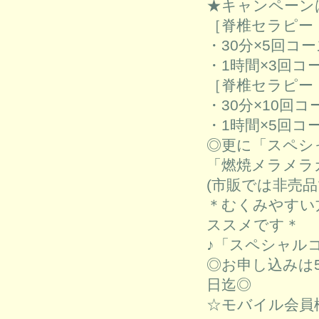
★キャンペーン
［脊椎セラピー
・30分×5回コー
・1時間×3回コース
［脊椎セラピー
・30分×10回コー
・1時間×5回コー
◎更に「スペシ
「燃焼メラメラカ
(市販では非売品
＊むくみやすい
ススメです＊
♪「スペシャルコ
◎お申し込みは5
日迄◎
☆モバイル会員