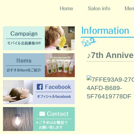
Home
Salon info
Menu
Campaign [モバイル会員募集中!!]
♪7th Ann
Items [おすすめItemをご紹介]
Facebook [オフィシャルFacebook]
Contact [ご質問のある方はこちらか