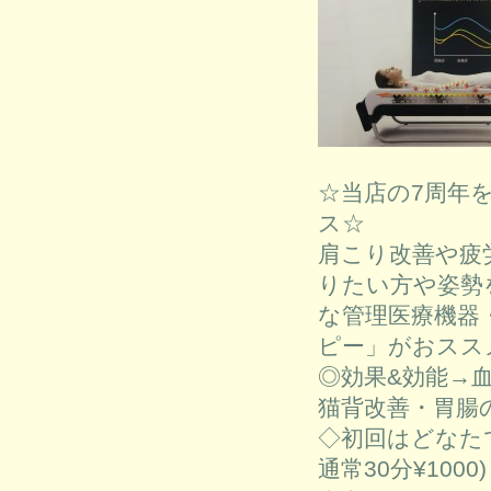
☆当店の7周年
ス☆
肩こり改善や疲
りたい方や姿勢
な管理医療機器
ピー」がおスス
◎効果&効能→
猫背改善・胃腸の
◇初回はどなたで
通常30分¥1000)