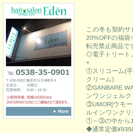
hair salon Eden [ヘアサロンエデン]
この冬も契約サ
20%OFFの福
転売禁止商品で
◎電子トリートメン
+
①スリコーム(
0538-35-0901
クリーム)
〒438-0082 磐田市元天神町8-4
定休日：
月曜日
②GANBARE
営業時間：
9:00～18:30
ンワンジェルク
※臨時休業、営業のお知らせはINFOR
③UMOR[ウモ
ルインワンクリ
①～③の中から
◆通常定価¥9350