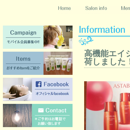
Home
Salon info
Menu
Campaign [モバイル会員募集中!!]
高機能エイ
Items [おすすめItemをご紹介]
荷しました
Facebook [オフィシャルFacebook]
Contact [ご質問のある方はこちらか