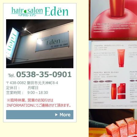
hair salon Eden [ヘアサロンエデン]
0538-35-0901
〒438-0082 磐田市元天神町8-4
定休日：
月曜日
営業時間：
9:00～18:30
※臨時休業、営業のお知らせはINFOR