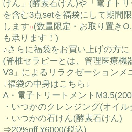
けん」(酵素石けん)や「電子トリ
を含む3点setを福袋にして期間限
します
(数量限定・お取り置きO
も承ります！)
♪さらに福袋をお買い上げの方に
(脊椎セラピーとは、管理医療機
V3」によるリラクゼーションメニュ
↓福袋の中身はこちら↓
A・電子トリートメントM3.5(200m
・いつかのクレンジング(オイル
・いつかの石けん(酵素石けん)
⇒20%off ¥6000(税込)